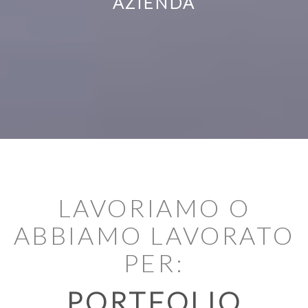
DAL 1984
LAVORIAMO O
IDEE E PASSIONE
ABBIAMO LAVORATO
PER:
PORTFOLIO