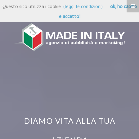
Questo sito utilizza i cookie
(leggi le condizioni)
ok, ho capito
AGENZIA CREATIVA
e accetto!
DIAMO VITA ALLA TUA
AZIENDA
MARKETING & RICERCHE