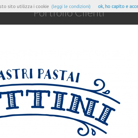
to sito utilizza i cookie
(leggi le condizioni)
ok, ho capito e acc
Portfolio Clienti