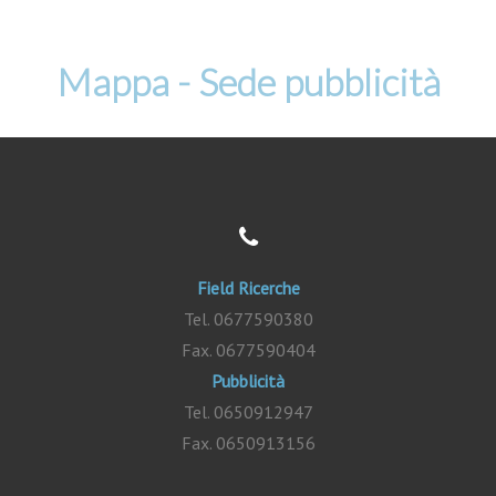
Mappa - Sede pubblicità
Field Ricerche
Tel. 0677590380
Fax. 0677590404
Pubblicità
Tel. 0650912947
Fax. 0650913156