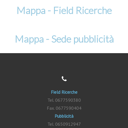
Mappa - Field Ricerche
Mappa - Sede pubblicità
Field Ricerche
Tel. 0677590380
Fax. 0677590404
Pubblicità
Tel. 0650912947