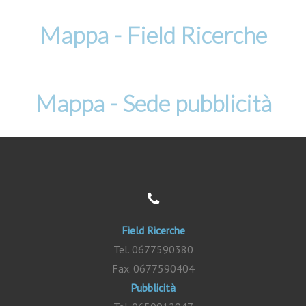
Mappa - Field Ricerche
Mappa - Sede pubblicità
Field Ricerche
Tel. 0677590380
Fax. 0677590404
Pubblicità